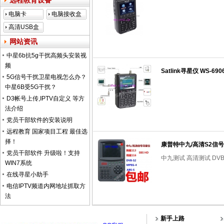
远程教育设备
电脑卡
电脑接收盒
高清USB盒
子
网站资讯
中星6b抗5g干扰高频头安装视
频
Satlink寻星仪 WS-
5G信号干扰卫星电视怎么办？
中星6B受5G干扰？
D3帐号上传,IPTV自定义 等方
法介绍
党员干部软件的安装说明
远程教育 国家项目工程 最佳选
择！
康普特中九/高清S2信号
党员干部软件 升级啦！支持
中九测试 高清测试 DV
WIN7系统
在线寻星小助手
电信IPTV频道内网地址抓取方
法
新手上路