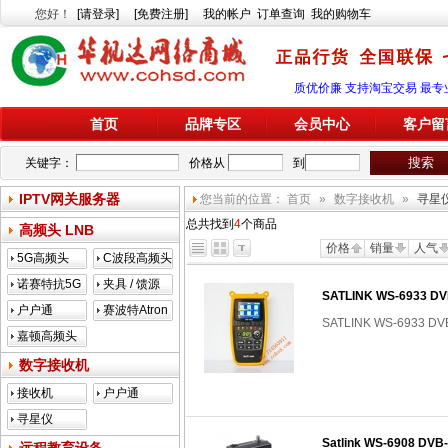
您好
！
[请登录]
[免费注册]
我的帐户
订单查询
我的购物车
质优价廉 支持淘宝交易 最专
首页
品牌专区
会员中心
客户留
关键字：
价格从
到
IPTV网关服务器
您当前的位置：
首页
»
数字接收机
»
寻星
总共找到
4
个商品
高频头 LNB
价格
销量
人气
5G高频头
C波段高频头
诺赛特抗5G
夹具 / 馈源
SATLINK WS-6933
户户通
赛波特Atron
SATLINK WS-6933
嘉顿高频头
数字接收机
接收机
户户通
寻星仪
Satlink WS-6908