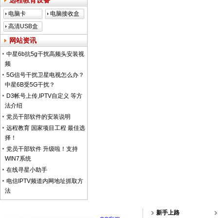
远程教育设备
电脑卡
电脑接收盒
高清USB盒
子
网站资讯
中星6b抗5g干扰高频头安装视
频
5G信号干扰卫星电视怎么办？
中星6B受5G干扰？
D3帐号上传,IPTV自定义 等方
法介绍
党员干部软件的安装说明
远程教育 国家项目工程 最佳选
择！
党员干部软件 升级啦！支持
WIN7系统
在线寻星小助手
电信IPTV频道内网地址抓取方
法
新手上路