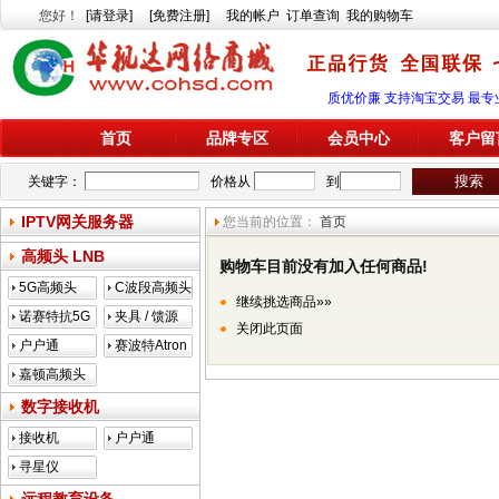
您好
！
[请登录]
[免费注册]
我的帐户
订单查询
我的购物车
质优价廉 支持淘宝交易 最专
首页
品牌专区
会员中心
客户留
关键字：
价格从
到
IPTV网关服务器
您当前的位置：
首页
高频头 LNB
购物车目前没有加入任何商品!
5G高频头
C波段高频头
继续挑选商品»»
诺赛特抗5G
夹具 / 馈源
关闭此页面
户户通
赛波特Atron
嘉顿高频头
数字接收机
接收机
户户通
寻星仪