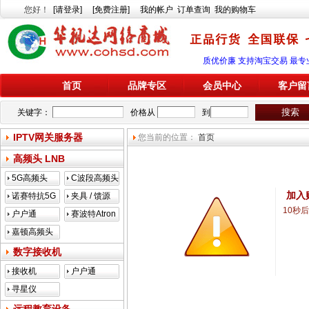
您好
！
[请登录]
[免费注册]
我的帐户
订单查询
我的购物车
质优价廉 支持淘宝交易 最专
首页
品牌专区
会员中心
客户留
关键字：
价格从
到
IPTV网关服务器
您当前的位置：
首页
高频头 LNB
5G高频头
C波段高频头
加入
诺赛特抗5G
夹具 / 馈源
10秒
户户通
赛波特Atron
嘉顿高频头
数字接收机
接收机
户户通
寻星仪