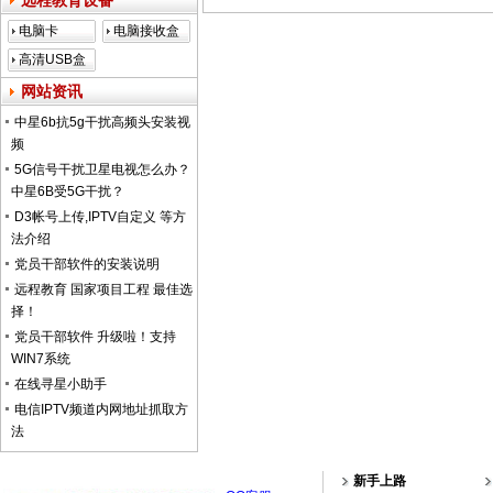
远程教育设备
电脑卡
电脑接收盒
高清USB盒
子
网站资讯
中星6b抗5g干扰高频头安装视
频
5G信号干扰卫星电视怎么办？
中星6B受5G干扰？
D3帐号上传,IPTV自定义 等方
法介绍
党员干部软件的安装说明
远程教育 国家项目工程 最佳选
择！
党员干部软件 升级啦！支持
WIN7系统
在线寻星小助手
电信IPTV频道内网地址抓取方
法
新手上路