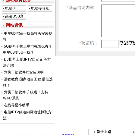
远程教育设备
*
商品咨询内容：
电脑卡
电脑接收盒
高清USB盒
子
网站资讯
中星6b抗5g干扰高频头安装视
频
*
验证码：
5G信号干扰卫星电视怎么办？
中星6B受5G干扰？
D3帐号上传,IPTV自定义 等方
法介绍
党员干部软件的安装说明
远程教育 国家项目工程 最佳选
择！
党员干部软件 升级啦！支持
WIN7系统
在线寻星小助手
电信IPTV频道内网地址抓取方
法
新手上路