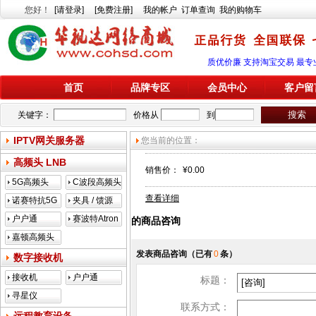
您好
！
[请登录]
[免费注册]
我的帐户
订单查询
我的购物车
质优价廉 支持淘宝交易 最专
首页
品牌专区
会员中心
客户留
关键字：
价格从
到
IPTV网关服务器
您当前的位置：
高频头 LNB
销售价：
¥0.00
5G高频头
C波段高频头
查看详细
诺赛特抗5G
夹具 / 馈源
户户通
赛波特Atron
的商品咨询
嘉顿高频头
发表商品咨询
（已有
0
条）
数字接收机
接收机
户户通
标题：
寻星仪
联系方式：