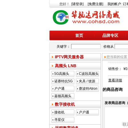
您好
！
[请登录]
[免费注册]
我的帐户
订
首页
品牌专区
关键字：
价格从
IPTV网关服务器
您当前的位置
高频头 LNB
销售价：
¥0
5G高频头
C波段高频头
查看详细
诺赛特抗5G
夹具 / 馈源
户户通
赛波特Atron
的商品咨询
嘉顿高频头
发表商品咨询
数字接收机
接收机
户户通
寻星仪
联