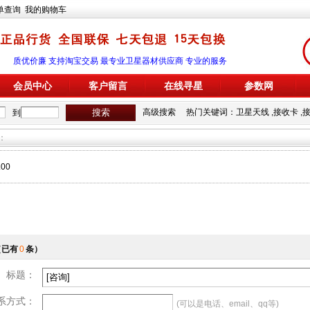
单查询
我的购物车
质优价廉 支持淘宝交易 最专业卫星器材供应商 专业的服务
会员中心
客户留言
在线寻星
参数网
高级搜索
热门关键词：
卫星天线
,
接收卡
,
到
：
.00
（已有
0
条）
标题：
系方式：
(可以是电话、email、qq等)