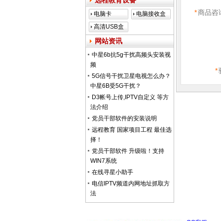
远程教育设备
*
商品咨
电脑卡
电脑接收盒
高清USB盒
子
网站资讯
中星6b抗5g干扰高频头安装视
频
*
5G信号干扰卫星电视怎么办？
中星6B受5G干扰？
D3帐号上传,IPTV自定义 等方
法介绍
党员干部软件的安装说明
远程教育 国家项目工程 最佳选
择！
党员干部软件 升级啦！支持
WIN7系统
在线寻星小助手
电信IPTV频道内网地址抓取方
法