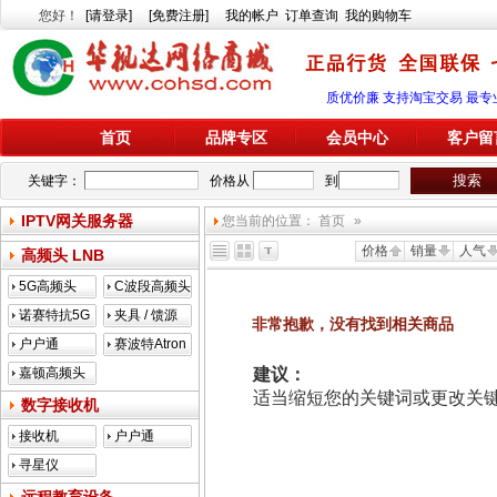
您好
！
[请登录]
[免费注册]
我的帐户
订单查询
我的购物车
质优价廉 支持淘宝交易 最专
首页
品牌专区
会员中心
客户留
关键字：
价格从
到
IPTV网关服务器
您当前的位置：
首页
»
价格
销量
人气
高频头 LNB
5G高频头
C波段高频头
诺赛特抗5G
夹具 / 馈源
非常抱歉，没有找到相关商品
户户通
赛波特Atron
嘉顿高频头
建议：
适当缩短您的关键词或更改关键词
数字接收机
接收机
户户通
寻星仪