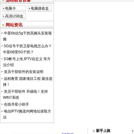
远程教育设备
电脑卡
电脑接收盒
高清USB盒
子
网站资讯
中星6b抗5g干扰高频头安装视
频
5G信号干扰卫星电视怎么办？
中星6B受5G干扰？
D3帐号上传,IPTV自定义 等方
法介绍
党员干部软件的安装说明
远程教育 国家项目工程 最佳选
择！
党员干部软件 升级啦！支持
WIN7系统
在线寻星小助手
电信IPTV频道内网地址抓取方
法
新手上路