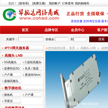
您好
！
[请登录]
[免费注册]
我的帐户
订单查询
我的购物车
质优价廉 支持淘宝交易 最专
首页
品牌专区
会员中心
客户留
关键字：
价格从
到
IPTV网关服务器
您当前的位置：
首页
»
高频头 LNB
»
诺赛
高频头 LNB
5G高频头
C波段高频头
诺赛特抗5G
夹具 / 馈源
户户通
赛波特Atron
嘉顿高频头
数字接收机
接收机
户户通
寻星仪