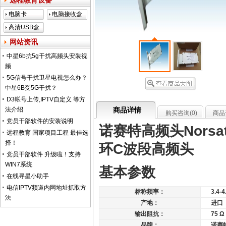
远程教育设备
电脑卡
电脑接收盒
高清USB盒
子
网站资讯
中星6b抗5g干扰高频头安装视
频
5G信号干扰卫星电视怎么办？
中星6B受5G干扰？
D3帐号上传,IPTV自定义 等方
法介绍
商品详情
购买咨询(
0
)
商品
党员干部软件的安装说明
诺赛特高频头Norsat-
远程教育 国家项目工程 最佳选
择！
环C波段高频头
党员干部软件 升级啦！支持
WIN7系统
基本参数
在线寻星小助手
电信IPTV频道内网地址抓取方
标称频率：
3.4-
法
产地：
进口
输出阻抗：
75 Ω
品牌：
诺赛