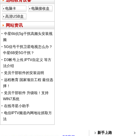
远程教育设备
电脑卡
电脑接收盒
高清USB盒
子
网站资讯
中星6b抗5g干扰高频头安装视
频
5G信号干扰卫星电视怎么办？
中星6B受5G干扰？
D3帐号上传,IPTV自定义 等方
法介绍
党员干部软件的安装说明
远程教育 国家项目工程 最佳选
择！
党员干部软件 升级啦！支持
WIN7系统
在线寻星小助手
电信IPTV频道内网地址抓取方
法
新手上路