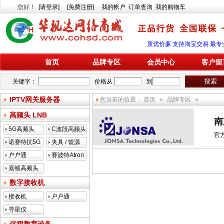
您好
！
[请登录]
[免费注册]
我的帐户
订单查询
我的购物车
质优价廉 支持淘宝交易 最专
首页
品牌专区
会员中心
客户留
关键字：
价格从
到
IPTV网关服务器
您当前的位置：
首页
»
品牌专区
»
高频头 LNB
南
5G高频头
C波段高频头
官
诺赛特抗5G
夹具 / 馈源
户户通
赛波特Atron
嘉顿高频头
数字接收机
接收机
户户通
寻星仪